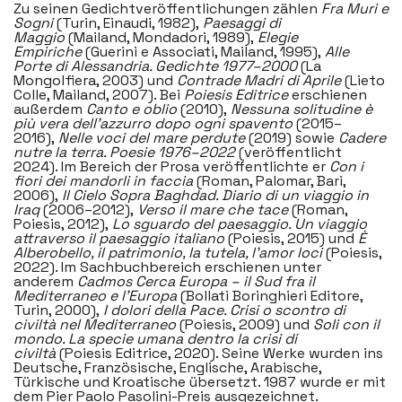
Zu seinen Gedichtveröffentlichungen zählen
Fra Muri e
Sogni
(Turin, Einaudi, 1982),
Paesaggi di
Maggio
(Mailand, Mondadori, 1989),
Elegie
Empiriche
(Guerini e Associati, Mailand, 1995),
Alle
Porte di Alessandria. Gedichte 1977–2000
(La
Mongolfiera, 2003) und
Contrade Madri di Aprile
(Lieto
Colle, Mailand, 2007). Bei
Poiesis Editrice
erschienen
außerdem
Canto e oblio
(2010),
Nessuna solitudine è
più vera dell’azzurro dopo ogni spavento
(2015–
2016),
Nelle voci del mare perdute
(2019) sowie
Cadere
nutre la terra. Poesie 1976–2022
(veröffentlicht
2024). Im Bereich der Prosa veröffentlichte er
Con i
fiori dei mandorli in faccia
(Roman, Palomar, Bari,
2006),
Il Cielo Sopra Baghdad. Diario di un viaggio in
Iraq
(2006–2012),
Verso il mare che tace
(Roman,
Poiesis, 2012),
Lo sguardo del paesaggio. Un viaggio
attraverso il paesaggio italiano
(Poiesis, 2015) und
È
Alberobello, il patrimonio, la tutela, l’amor loci
(Poiesis,
2022). Im Sachbuchbereich erschienen unter
anderem
Cadmos Cerca Europa – il Sud fra il
Mediterraneo e l’Europa
(Bollati Boringhieri Editore,
Turin, 2000),
I dolori della Pace. Crisi o scontro di
civiltà nel Mediterraneo
(Poiesis, 2009) und
Soli con il
mondo. La specie umana dentro la crisi di
civiltà
(Poiesis Editrice, 2020). Seine Werke wurden ins
Deutsche, Französische, Englische, Arabische,
Türkische und Kroatische übersetzt. 1987 wurde er mit
dem Pier Paolo Pasolini-Preis ausgezeichnet.