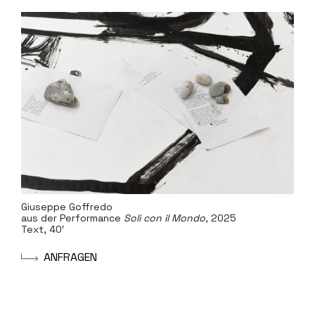
Giuseppe Goffredo
aus der Performance
Soli con il Mondo
, 2025
Text, 40′
A
N
F
R
A
G
E
N