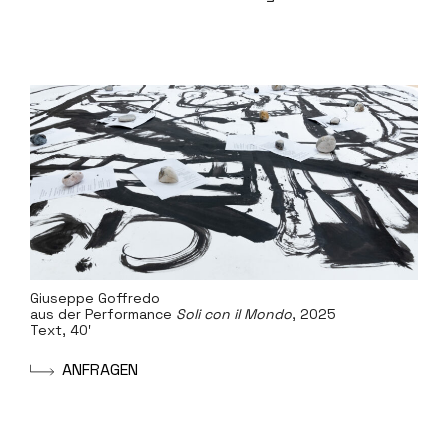
Giuseppe Goffredo
aus der Performance
Soli con il Mondo
, 2025
Text, 40′
A
N
F
R
A
G
E
N