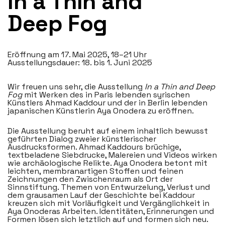
In a Thin and
Deep Fog
Eröffnung am 17. Mai 2025, 18–21 Uhr
Ausstellungsdauer: 18. bis 1. Juni 2025
Wir freuen uns sehr, die Ausstellung
In a Thin and Deep
Fog
mit Werken des in Paris lebenden syrischen
Künstlers Ahmad Kaddour und der in Berlin lebenden
japanischen Künstlerin Aya Onodera zu eröffnen.
Die Ausstellung beruht auf einem inhaltlich bewusst
geführten Dialog zweier künstlerischer
Ausdrucksformen. Ahmad Kaddours brüchige,
textbeladene Siebdrucke, Malereien und Videos wirken
wie archäologische Relikte. Aya Onodera betont mit
leichten, membranartigen Stoffen und feinen
Zeichnungen den Zwischenraum als Ort der
Sinnstiftung. Themen von Entwurzelung, Verlust und
dem grausamen Lauf der Geschichte bei Kaddour
kreuzen sich mit Vorläufigkeit und Vergänglichkeit in
Aya Onoderas Arbeiten. Identitäten, Erinnerungen und
Formen lösen sich letztlich auf und formen sich neu.